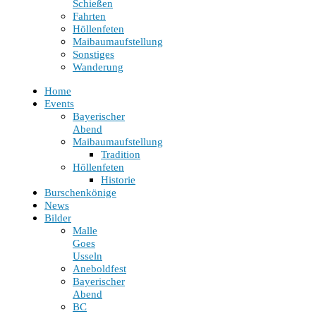
Schießen
Fahrten
Höllenfeten
Maibaumaufstellung
Sonstiges
Wanderung
Home
Events
Bayerischer
Abend
Maibaumaufstellung
Tradition
Höllenfeten
Historie
Burschenkönige
News
Bilder
Malle
Goes
Usseln
Aneboldfest
Bayerischer
Abend
BC