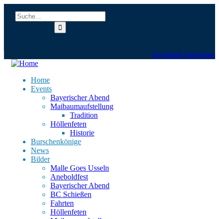
Facebook
Instagram
Home
Events
Bayerischer Abend
Maibaumaufstellung
Tradition
Höllenfeten
Historie
Burschenkönige
News
Bilder
Malle Goes Usseln
Aneboldfest
Bayerischer Abend
BC Schießen
Fahrten
Höllenfeten