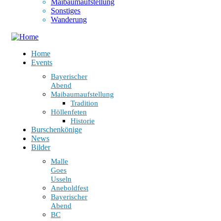
Maibaumaufstellung
Sonstiges
Wanderung
Home
Events
Bayerischer
Abend
Maibaumaufstellung
Tradition
Höllenfeten
Historie
Burschenkönige
News
Bilder
Malle
Goes
Usseln
Aneboldfest
Bayerischer
Abend
BC